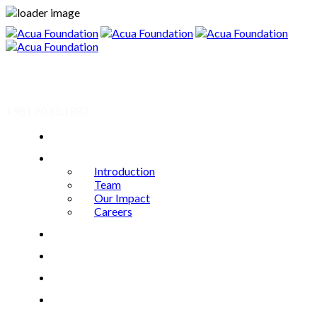
+961 70 853 882
Home
About
Introduction
Team
Our Impact
Careers
Causes
Events
Gallery
Impact